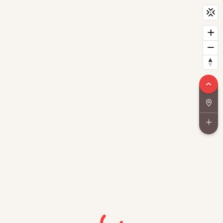
CityScan
widget