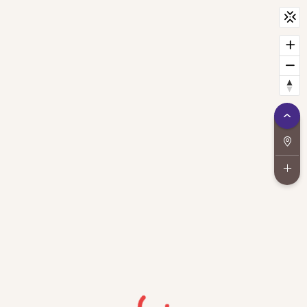
CityScan
widget