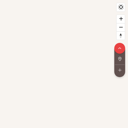
CityScan
widget