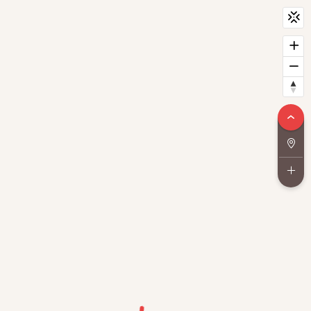
CityScan
widget