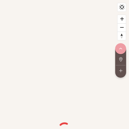
CityScan
widget