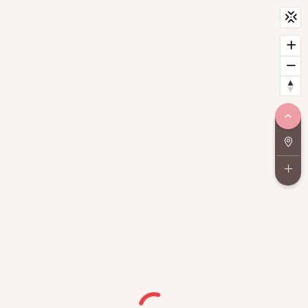
CityScan
widget