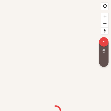
CityScan
widget