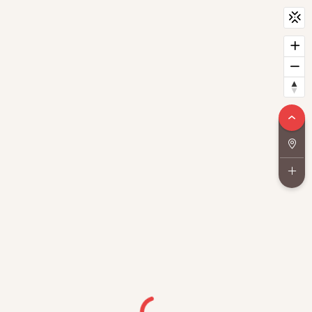
CityScan
widget