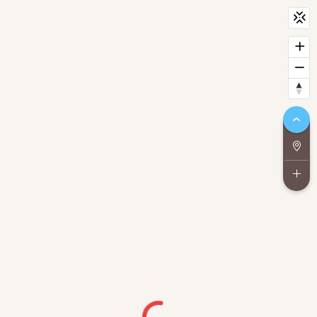
CityScan
widget