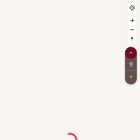
CityScan
widget