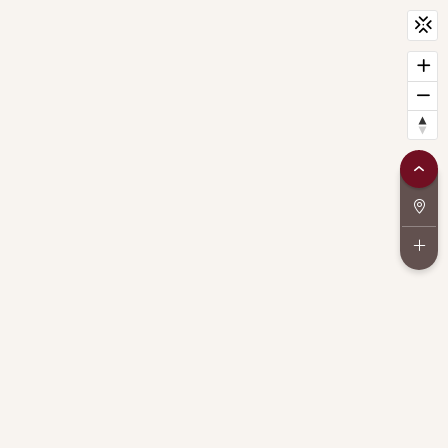
CityScan
widget