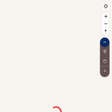
CityScan
widget