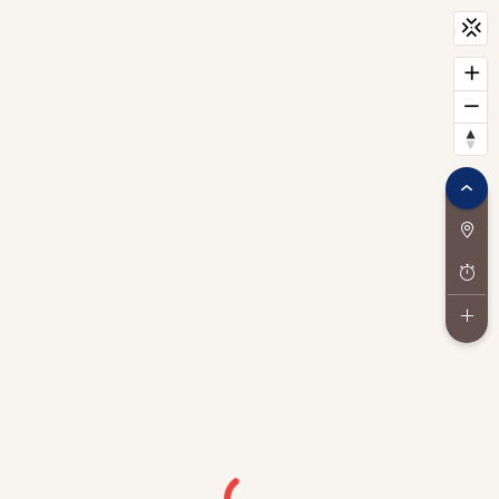
CityScan
widget