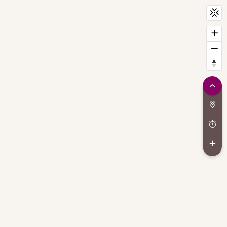
CityScan
widget