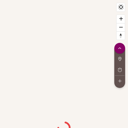
CityScan
widget