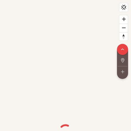
CityScan
widget