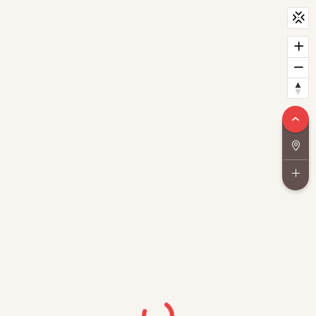
CityScan
widget