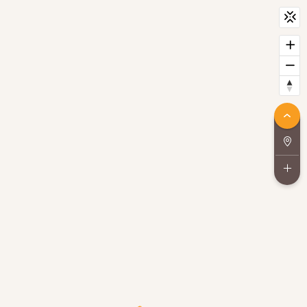
CityScan
widget