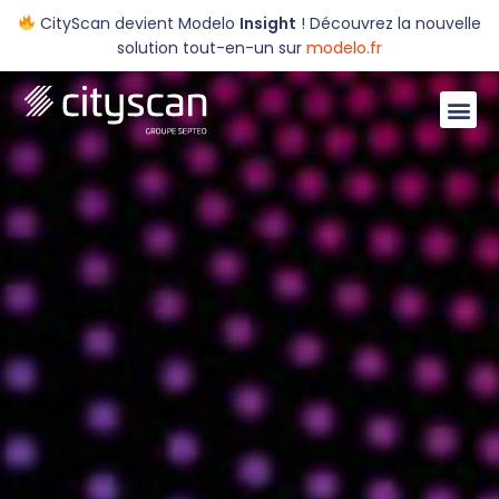
CityScan devient Modelo
Insight
! Découvrez la nouvelle
solution tout-en-un sur
modelo.fr