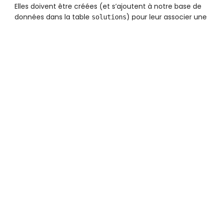
Elles doivent être créées (et s’ajoutent à notre base de
données dans la table
) pour leur associer une
solutions
personnalisation et surtout car il est possible de créer plusi
variantes d’une même solution. Par exemple : un widget
d’estimation de prix de vente, et un autre d’estimation de l
Chaque solution est associée à son propre catalogue
d’adresses, son quota et son
qui permet de l’identifier
guid
façon unique.
Conditions générales d’utilisation