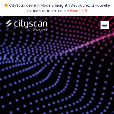
CityScan devient Modelo
Insight
! Découvrez la nouvelle
solution tout-en-un sur
modelo.fr