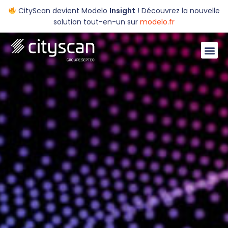
CityScan devient Modelo
Insight
! Découvrez la nouvelle
solution tout-en-un sur
modelo.fr