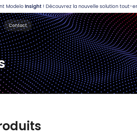
ent Modelo
Insight
! Découvrez la nouvelle solution tout-
Contact
s
roduits